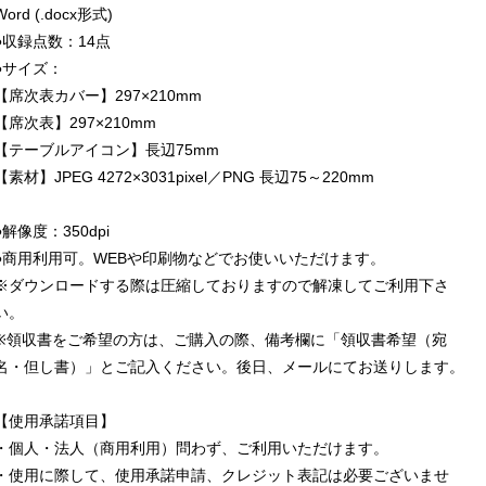
Word (.docx形式)
●収録点数：14点
●サイズ：
【席次表カバー】297×210mm
【席次表】297×210mm
【テーブルアイコン】長辺75mm
【素材】JPEG 4272×3031pixel／PNG 長辺75～220mm
●解像度：350dpi
●商用利用可。WEBや印刷物などでお使いいただけます。
※ダウンロードする際は圧縮しておりますので解凍してご利用下さ
い。
※領収書をご希望の方は、ご購入の際、備考欄に「領収書希望（宛
名・但し書）」とご記入ください。後日、メールにてお送りします。
【使用承諾項目】
・個人・法人（商用利用）問わず、ご利用いただけます。
・使用に際して、使用承諾申請、クレジット表記は必要ございませ