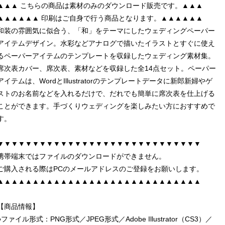
▲▲▲ こちらの商品は素材のみのダウンロード販売です。▲▲▲
▲▲▲▲▲▲ 印刷はご自身で行う商品となります。▲▲▲▲▲▲
和装の雰囲気に似合う、「和」をテーマにしたウェディングペーパー
アイテムデザイン。水彩などアナログで描いたイラストとすぐに使え
るペーパーアイテムのテンプレートを収録したウェディング素材集。
席次表カバー、席次表、素材などを収録した全14点セット。ペーパー
アイテムは、WordとIllustratorのテンプレートデータに新郎新婦やゲ
ストのお名前などを入れるだけで、だれでも簡単に席次表を仕上げる
ことができます。手づくりウェディングを楽しみたい方におすすめで
す。
▼▼▼▼▼▼▼▼▼▼▼▼▼▼▼▼▼▼▼▼▼▼▼▼▼▼▼▼▼
携帯端末ではファイルのダウンロードができません。
ご購入される際はPCのメールアドレスのご登録をお願いします。
▲▲▲▲▲▲▲▲▲▲▲▲▲▲▲▲▲▲▲▲▲▲▲▲▲▲▲▲▲
【商品情報】
●ファイル形式：PNG形式／JPEG形式／Adobe Illustrator（CS3）／