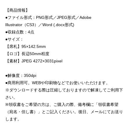
【商品情報】
●ファイル形式：PNG形式／JPEG形式／Adobe
Illustrator（CS3）／Word (.docx形式)
●収録点数：4点
●サイズ：
【席札】95×142.5mm
【ロゴ】長辺50mm程度
【素材】JPEG 4272×3031pixel
●解像度：350dpi
●商用利用可。WEBや印刷物などでお使いいただけます。
※ダウンロードする際は圧縮しておりますので解凍してご利用下
さい。
※領収書をご希望の方は、ご購入の際、備考欄に「領収書希望
（宛名・但し書）」とご記入ください。後日、メールにてお送り
します。