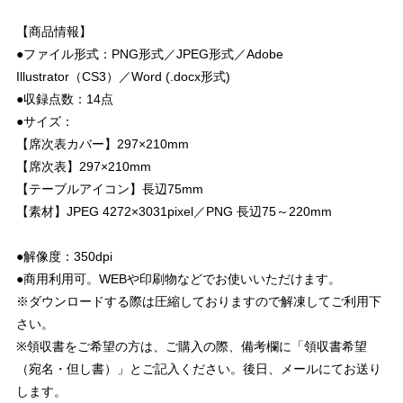
【商品情報】
●ファイル形式：PNG形式／JPEG形式／Adobe
Illustrator（CS3）／Word (.docx形式)
●収録点数：14点
●サイズ：
【席次表カバー】297×210mm
【席次表】297×210mm
【テーブルアイコン】長辺75mm
【素材】JPEG 4272×3031pixel／PNG 長辺75～220mm
●解像度：350dpi
●商用利用可。WEBや印刷物などでお使いいただけます。
※ダウンロードする際は圧縮しておりますので解凍してご利用下
さい。
※領収書をご希望の方は、ご購入の際、備考欄に「領収書希望
（宛名・但し書）」とご記入ください。後日、メールにてお送り
します。