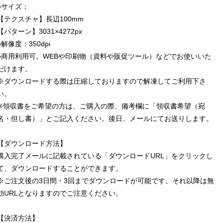
●サイズ：
【テクスチャ】長辺100mm
【パターン】3031×4272px
●解像度：350dpi
●商用利用可。WEBや印刷物（資料や販促ツール）などでお使いいた
だけます。
※ダウンロードする際は圧縮しておりますので解凍してご利用下さ
い。
※領収書をご希望の方は、ご購入の際、備考欄に「領収書希望（宛
名・但し書）」とご記入ください。後日、メールにてお送りします。
【ダウンロード方法】
購入完了メールに記載されている「ダウンロードURL」をクリックし
て、ダウンロードすることができます。
※ご注文後の3日間・3回までダウンロードが可能です。それ以降は無
効URLとなりますのでご注意ください。
【決済方法】