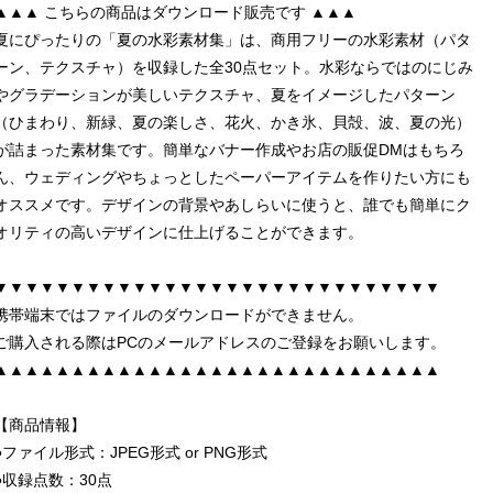
▲▲▲ こちらの商品はダウンロード販売です ▲▲▲
夏にぴったりの「夏の水彩素材集」は、商用フリーの水彩素材（パタ
ーン、テクスチャ）を収録した全30点セット。水彩ならではのにじみ
やグラデーションが美しいテクスチャ、夏をイメージしたパターン
（ひまわり、新緑、夏の楽しさ、花火、かき氷、貝殻、波、夏の光）
が詰まった素材集です。簡単なバナー作成やお店の販促DMはもちろ
ん、ウェディングやちょっとしたペーパーアイテムを作りたい方にも
オススメです。デザインの背景やあしらいに使うと、誰でも簡単にク
オリティの高いデザインに仕上げることができます。
▼▼▼▼▼▼▼▼▼▼▼▼▼▼▼▼▼▼▼▼▼▼▼▼▼▼▼▼▼
携帯端末ではファイルのダウンロードができません。
ご購入される際はPCのメールアドレスのご登録をお願いします。
▲▲▲▲▲▲▲▲▲▲▲▲▲▲▲▲▲▲▲▲▲▲▲▲▲▲▲▲▲
【商品情報】
●ファイル形式：JPEG形式 or PNG形式
●収録点数：30点